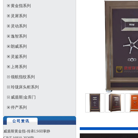
黄金指系列
灵犀系列
灵动系列
逸智系列
朗威系列
灵鉴系列
上将系列
领航指纹系列
玲珑床头柜系列
威盾斯|金库门
停产系列
公司资讯
威盾斯黄金指-传承LS6II掌静