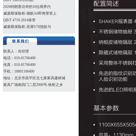
GB/T 16810-2026防
2026特朗普访华的16位商界代
威盾斯保险柜-领航A6即将荣登上
QB/T 4719-2014保管
威盾斯保险柜-灵犀S7II指纹与
联系我们
联系人：肖经理
电话：010-81766400
传真：010-81766400
手机：18801106400
地址：北京市昌平区北七家家具建材城
家具广场南四门二层2000号-铁柜之乡