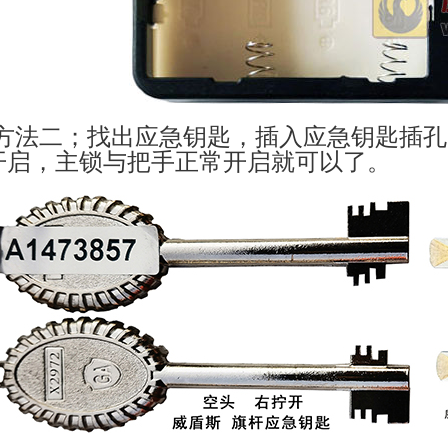
方法二；找出应急钥匙，插入应急钥匙插孔
开启，主锁与把手正常开启就可以了。