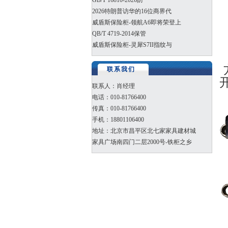
GB/T 16810-2026防
2026特朗普访华的16位商界代
威盾斯保险柜-领航A6即将荣登上
QB/T 4719-2014保管
威盾斯保险柜-灵犀S7II指纹与
联系我们
联系人：肖经理
电话：010-81766400
传真：010-81766400
手机：18801106400
地址：北京市昌平区北七家家具建材城
家具广场南四门二层2000号-铁柜之乡